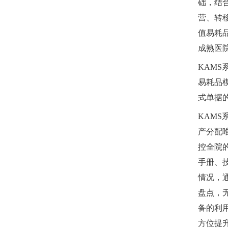
础，结
营、转
值易耗
成熟医
KAM
易耗品
式单据
KAM
产分配
控全院
手册、
情况，
盘点，
备的利
方位提